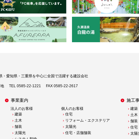
県・愛知県・三重県を中心に
全国で活躍する建設会社
番地
TEL 0585-22-1221
FAX 0585-22-2617
事業案内
施工
法人のお客様
個人のお客様
建築
建築
住宅
土木
土木
リフォーム・エクステリア
舗装
舗装
太陽光
住宅
太陽光
住宅・店舗舗装
太陽
システム型枠