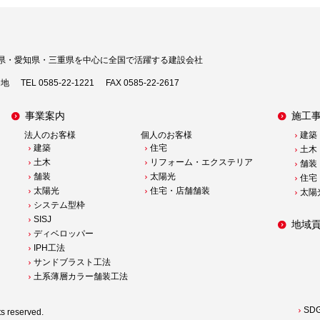
県・愛知県・三重県を中心に
全国で活躍する建設会社
番地
TEL 0585-22-1221
FAX 0585-22-2617
事業案内
施工
法人のお客様
個人のお客様
建築
建築
住宅
土木
土木
リフォーム・エクステリア
舗装
舗装
太陽光
住宅
太陽光
住宅・店舗舗装
太陽
システム型枠
SISJ
地域
ディベロッパー
IPH工法
サンドブラスト工法
土系薄層カラー舗装工法
SD
reserved.