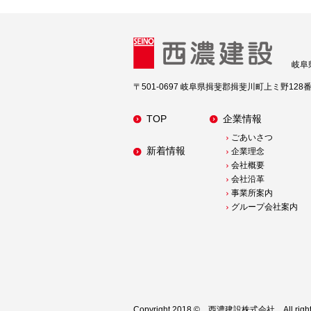
岐阜
〒501-0697 岐阜県揖斐郡揖斐川町上ミ野128
TOP
企業情報
ごあいさつ
新着情報
企業理念
会社概要
会社沿革
事業所案内
グループ会社案内
Copyright 2018 © 西濃建設株式会社 All rights 