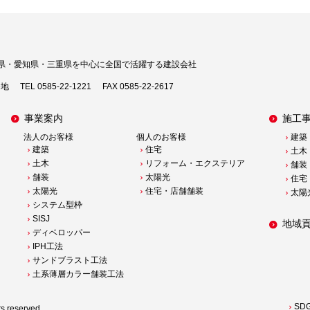
県・愛知県・三重県を中心に
全国で活躍する建設会社
番地
TEL 0585-22-1221
FAX 0585-22-2617
事業案内
施工
法人のお客様
個人のお客様
建築
建築
住宅
土木
土木
リフォーム・エクステリア
舗装
舗装
太陽光
住宅
太陽光
住宅・店舗舗装
太陽
システム型枠
SISJ
地域
ディベロッパー
IPH工法
サンドブラスト工法
土系薄層カラー舗装工法
SD
reserved.