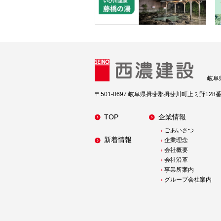
岐阜
〒501-0697 岐阜県揖斐郡揖斐川町上ミ野128
TOP
企業情報
ごあいさつ
新着情報
企業理念
会社概要
会社沿革
事業所案内
グループ会社案内