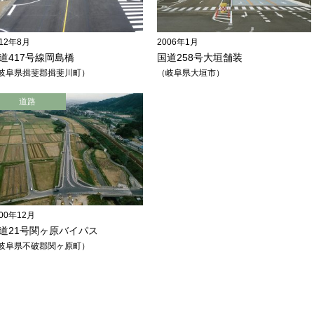
012年8月
2006年1月
道417号線岡島橋
国道258号大垣舗装
岐阜県揖斐郡揖斐川町
岐阜県大垣市
道路
000年12月
道21号関ヶ原バイパス
岐阜県不破郡関ヶ原町