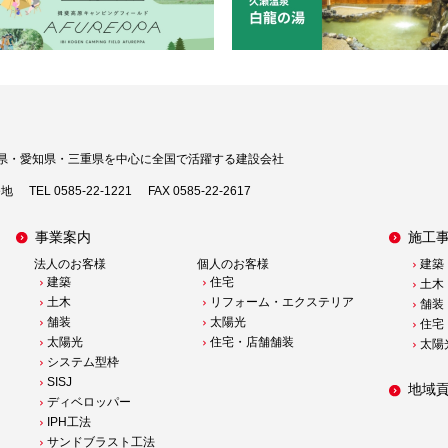
県・愛知県・三重県を中心に
全国で活躍する建設会社
番地
TEL 0585-22-1221
FAX 0585-22-2617
事業案内
施工
法人のお客様
個人のお客様
建築
建築
住宅
土木
土木
リフォーム・エクステリア
舗装
舗装
太陽光
住宅
太陽光
住宅・店舗舗装
太陽
システム型枠
SISJ
地域
ディベロッパー
IPH工法
サンドブラスト工法