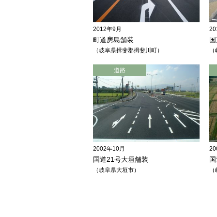
2012年9月
2
町道房島舗装
国
岐阜県揖斐郡揖斐川町
道路
2002年10月
2
国道21号大垣舗装
国
岐阜県大垣市