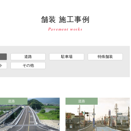
舗装 施工事例
道路
駐車場
特殊舗装
ト
その他
道路
道路