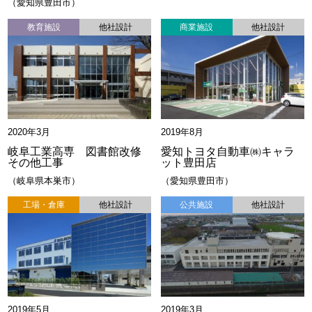
愛知県豊田市
教育施設
他社設計
商業施設
他社設計
2020年3月
2019年8月
岐阜工業高専 図書館改修
愛知トヨタ自動車㈱キャラ
その他工事
ット豊田店
岐阜県本巣市
愛知県豊田市
工場・倉庫
他社設計
公共施設
他社設計
2019年5月
2019年3月