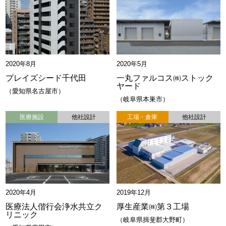
2020年8月
2020年5月
プレイズシード千代田
一丸ファルコス㈱ストック
ヤード
愛知県名古屋市
岐阜県本巣市
医療施設
他社設計
工場・倉庫
他社設計
2020年4月
2019年12月
医療法人偕行会浄水共立ク
厚生産業㈱第３工場
リニック
岐阜県揖斐郡大野町