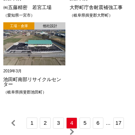
㈱五藤精密 若宮工場
大野町庁舎耐震補強工事
愛知県一宮市
岐阜県揖斐郡大野町
工場・倉庫
他社設計
2019年3月
池田町南部リサイクルセン
ター
岐阜県揖斐郡池田町
1
2
3
4
5
6
17
…