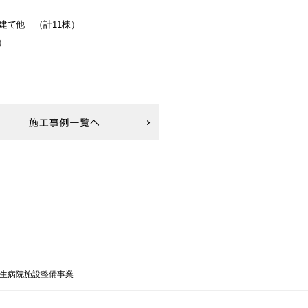
建て他 （計11棟）
）
生病院施設整備事業