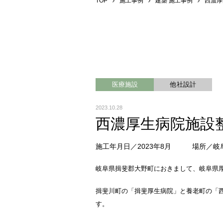
TOP
施工事例
建築 施工事例
西濃厚
医療施設
他社設計
2023.10.28
西濃厚生病院施設
施工年月日
2023年8月
場所
岐
岐阜県揖斐郡大野町におきまして、岐阜県
揖斐川町の「揖斐厚生病院」と養老町の「西
す。