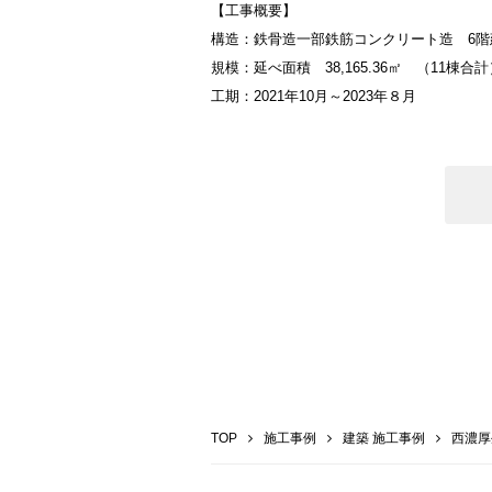
【工事概要】
構造：鉄骨造一部鉄筋コンクリート造 6階
規模：延べ面積 38,165.36㎡ （11棟合計
工期：2021年10月～2023年８月
TOP
施工事例
建築 施工事例
西濃厚