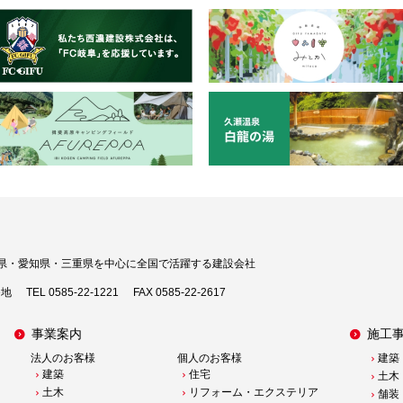
県・愛知県・三重県を中心に
全国で活躍する建設会社
番地
TEL 0585-22-1221
FAX 0585-22-2617
事業案内
施工
法人のお客様
個人のお客様
建築
建築
住宅
土木
土木
リフォーム・エクステリア
舗装