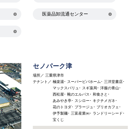
医薬品卸流通センター
セノパーク津
場所
三重県津市
テナント
極楽湯
スーパービバホーム
三洋堂書店
マックスバリュ
スギ薬局
洋服の青山
西松屋
靴のエルパス
和食さと
あみやき亭
スシロー
キクチメガネ
花のトヨダ
プラージュ
ブリオカフェ
伊予製麺
三富産業㈱
ランドリーシード
宝くじ