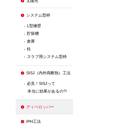
太陽光
システム型枠
L型擁壁
貯留槽
倉庫
柱
スラブ用システム型枠
SISJ（内外両断熱）工法
必見！SISJって
本当に効果があるの?!
ディベロッパー
IPH工法