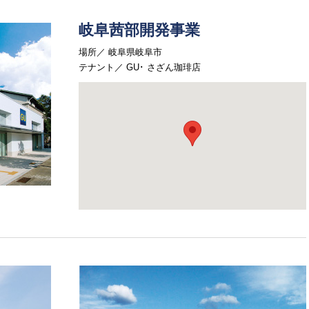
岐阜茜部開発事業
場所
岐阜県岐阜市
テナント
GU
さざん珈琲店